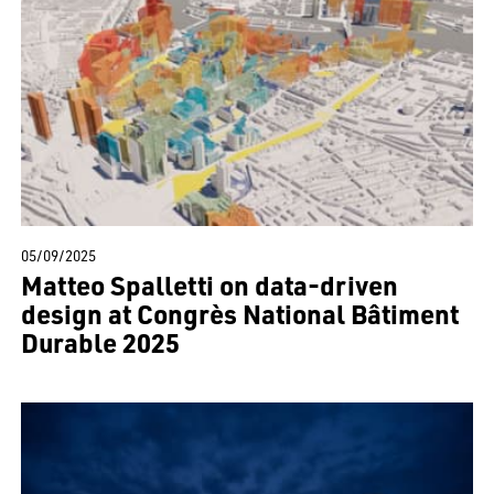
05/09/2025
Matteo Spalletti on data-driven
design at Congrès National Bâtiment
Durable 2025
EN
中文
DE
NL
FR